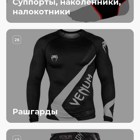
Суппорты, наколенники,
налокотники
26
Рашгарды
42