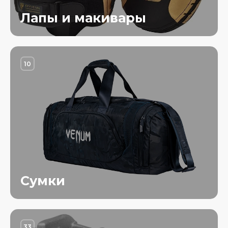
Лапы и макивары
10
Сумки
33