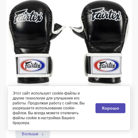
Этот сайт использует cookie-файлы и
другие технологии для улучшения его
работы. Продолжая работу с сайтом, Вы
FGV15 Перчатки ММА (кожа) Чёрный
Хорошо
разрешаете использование cookie-
файлов. Вы всегда можете отключить
Артикул:
FGV15
файлы cookie в настройках Вашего
браузера.
Больше