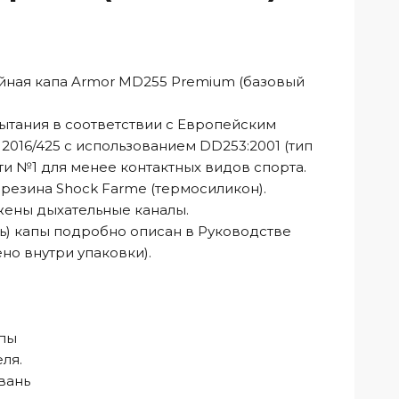
ная капа Armor MD255 Premium (базовый
тания в соответствии с Европейским
2016/425 с использованием DD253:2001 (тип
ти №1 для менее контактных видов спорта.
резина Shock Farme (термосиликон).
жены дыхательные каналы.
ь) капы подробно описан в Руководстве
но внутри упаковки).
апы
ля.
вань