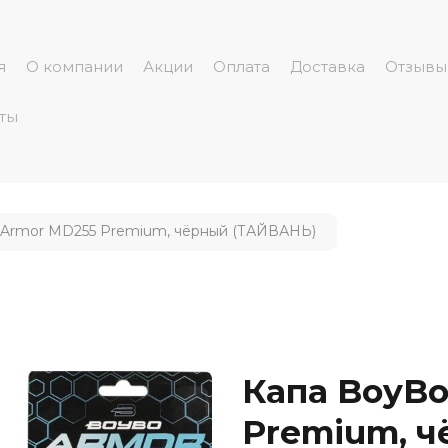
я
О компании
Акции
Оплата
Доставка
Отзывы
ты
 Armor MD255 Premium, чёрный (ТАЙВАНЬ)
Капа BoyBo
Premium, 