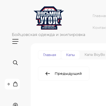
Главна
Контак
Бойцовская одежда и экипировка
Капа BoyBo
Главная
Капы
Предыдущий
0