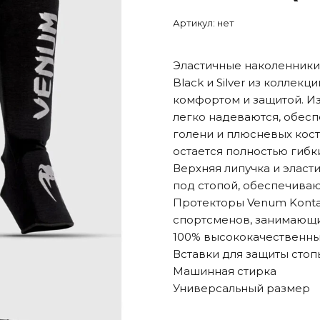
Артикул:
нет
Эластичные наколенники 
Black и Silver из коллек
комфортом и защитой. Из
легко надеваются, обес
голени и плюсневых кост
остается полностью гиб
Верхняя липучка и эласт
под стопой, обеспечива
Протекторы Venum Konta
спортсменов, занимающи
100% высококачественны
Вставки для защиты стоп
Машинная стирка
Универсальный размер