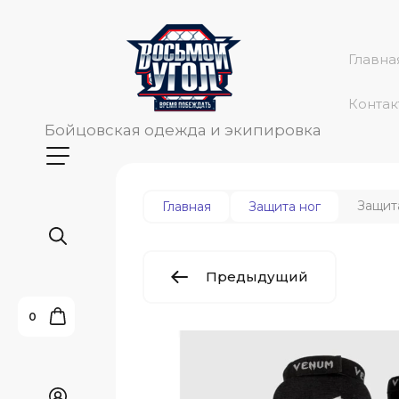
Главна
Контак
Бойцовская одежда и экипировка
Защита
Главная
Защита ног
Предыдущий
0