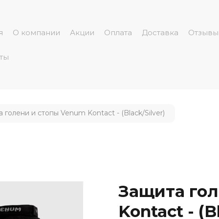
я
О компании
Акции
Оплата
Доставка
Отзывы
ты
 голени и стопы Venum Kontact - (Black/Silver)
Защита гол
Kontact - (B