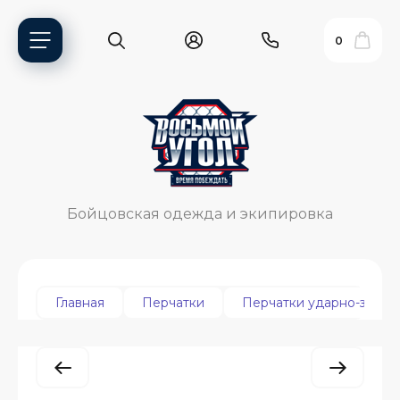
0
Бойцовская одежда и экипировка
Главная
Перчатки
Перчатки ударно-захва
ь?
ия